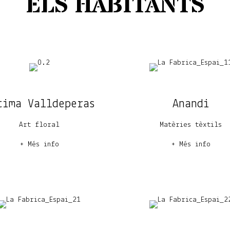
ELS HABITANTS
tima Valldeperas
Anandi
Art floral
Matèries tèxtils
+ Més info
+ Més info