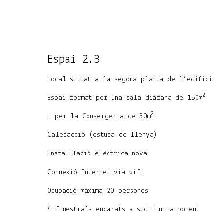
Espai 2.3
Local situat a la segona planta de l’edifici
2
Espai format per una sala diàfana de 150m
2
i per la Consergeria de 30m
Calefacció (estufa de llenya)
Instal·lació elèctrica nova
Connexió Internet via wifi
Ocupació màxima 20 persones
4 finestrals encarats a sud i un a ponent